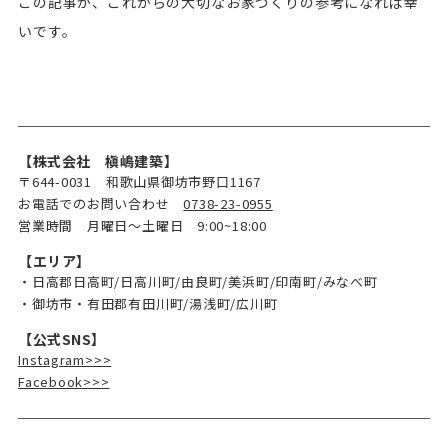
この記事が、これからの大切なお家づくりの参考になれば幸
いです。
【株式会社 槇嶋建築】
〒644-0031 和歌山県御坊市野口1167
お電話でのお問い合わせ
0738-23-0955
営業時間 月曜日～土曜日 9:00~18:00
【エリア】
・日高郡日高町/日高川町/由良町/美浜町/印南町/みなべ町
・御坊市・有田郡有田川町/湯浅町/広川町
【公式SNS】
Instagram>>>
Facebook>>>