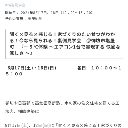
構造見学会
開催日： 2024年8月17日、18日（10：00～15：00）
予約の有無： 要予約制
聞く×見る×感じる！家づくりのたいせつがわか
る！今なら見られる！裏側見学会 ＠御坊市塩屋
町 『－５℃体験 ～エアコン1台で実現する 快適な
涼しさ ～』
8月17日(土)・18日(日) 各日 １０：００～１
５：００
御坊や日高郡で高気密高断熱、木の家の注文住宅を建てる工
務店、槇嶋建築は
8月17日(土)、18日(日)に『聞く×見る×感じる！家づくりの