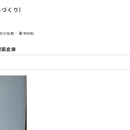
ールづくり）
約の有無： 要予約制
嶋建築倉庫